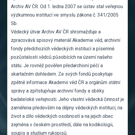
Archiv AV ČR. Od 1. ledna 2007 se ústav stal veřejnou
výzkumnou institucí ve smyslu zákona č. 341/2005
Sb.
Vědecký útvar Archiv AV ČR shromažďuje a
zpracovává spisový materiál Akademie věd, archivní
fondy předchozích vědeckých institucí a písemné
pozůstalosti vědců působících na území našeho
státu. Je rovněž pověřen předarchivní péčí a
skartačním dohledem. Ze svých fondů poskytuje
zpětně informace Akademii věd ČR a orgánům státní
správy a zpřístupňuje archivní fondy a sbírky
badatelské veřejnosti. Jeho vlastní vědecká činnost je
zaměřena především na dějiny vědeckých institucí, na
život a dílo vědeckých osobností a na jejich obec
zejména v českém prostředí, dále na kodikologii,
soupis a studium rukopisů.