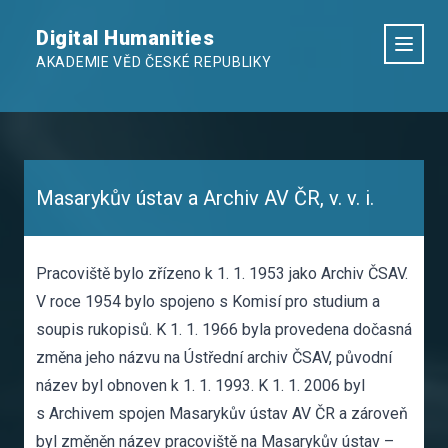
Digital Humanities
AKADEMIE VĚD ČESKÉ REPUBLIKY
Masarykův ústav a Archiv AV ČR, v. v. i.
Pracoviště bylo zřízeno k 1. 1. 1953 jako Archiv ČSAV.
V roce 1954 bylo spojeno s Komisí pro studium a
soupis rukopisů. K 1. 1. 1966 byla provedena dočasná
změna jeho názvu na Ústřední archiv ČSAV, původní
název byl obnoven k 1. 1. 1993. K 1. 1. 2006 byl
s Archivem spojen Masarykův ústav AV ČR a zároveň
byl změněn název pracoviště na Masarykův ústav –