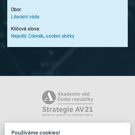
Obor:
Literární věda
Klíčová slova:
Nejedlý Zdeněk
,
osobní sbírky
Používáme cookies!