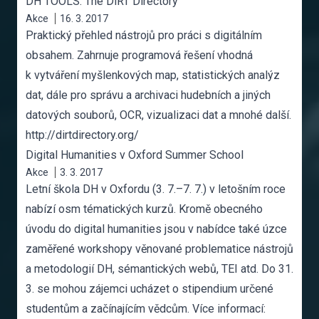
DH TOOLS: The DiRT Directory
Akce
16. 3. 2017
Praktický přehled nástrojů pro práci s digitálním
obsahem. Zahrnuje programová řešení vhodná
k vytváření myšlenkových map, statistických analýz
dat, dále pro správu a archivaci hudebních a jiných
datových souborů, OCR, vizualizaci dat a mnohé další.
http://dirtdirectory.org/
Digital Humanities v Oxford Summer School
Akce
3. 3. 2017
Letní škola DH v Oxfordu (3. 7.–7. 7.) v letošním roce
nabízí osm tématických kurzů. Kromě obecného
úvodu do digital humanities jsou v nabídce také úzce
zaměřené workshopy věnované problematice nástrojů
a metodologií DH, sémantických webů, TEI atd. Do 31.
3. se mohou zájemci ucházet o stipendium určené
studentům a začínajícím vědcům. Více informací: