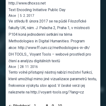
http://www.dhoxss.net
Text Encoding Initiative Public Day
Akce
5. 2. 2017
Ve středu 8. února 2017 se na půdě Filozofické
fakulty UK, nám. J. Palacha 2, Praha 1, v místnosti
P104 koná jednodenní setkání na téma
Methodologies in Digital Humanities. Program
akce: http://www.ff.cuni.cz/methodologies-in-dh/
DH TOOLS_ Voyant Tools – webové prostředí pro
čtení a analýzu digitálních textů
Akce
28. 11. 2016
Tento volně přístupný nástroj nabízí možství funkcí,
které umožňují mimo jiné vizualizace parametrů textu,
frekvence výskytu slov apod. V české verzi jej
naleznete na http://voyant-tools.org/?lang=cz
← Předchozí
1
…
8
9
10