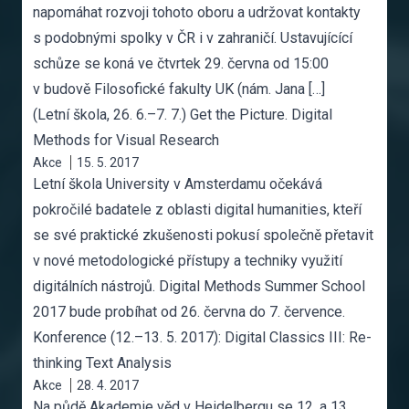
napomáhat rozvoji tohoto oboru a udržovat kontakty
s podobnými spolky v ČR i v zahraničí. Ustavujícící
schůze se koná ve čtvrtek 29. června od 15:00
v budově Filosofické fakulty UK (nám. Jana […]
(Letní škola, 26. 6.–7. 7.) Get the Picture. Digital
Methods for Visual Research
Akce
15. 5. 2017
Letní škola University v Amsterdamu očekává
pokročilé badatele z oblasti digital humanities, kteří
se své praktické zkušenosti pokusí společně přetavit
v nové metodologické přístupy a techniky využití
digitálních nástrojů. Digital Methods Summer School
2017 bude probíhat od 26. června do 7. července.
Konference (12.–13. 5. 2017): Digital Classics III: Re-
thinking Text Analysis
Akce
28. 4. 2017
Na půdě Akademie věd v Heidelbergu se 12. a 13.