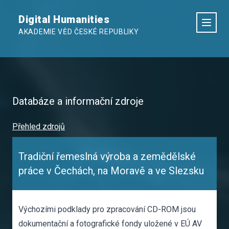
Digital Humanities
AKADEMIE VĚD ČESKÉ REPUBLIKY
Databáze a informační zdroje
Přehled zdrojů
Tradiční řemeslná výroba a zemědělské
práce v Čechách, na Moravě a ve Slezsku
Výchozími podklady pro zpracování CD-ROM jsou
dokumentační a fotografické fondy uložené v EÚ AV