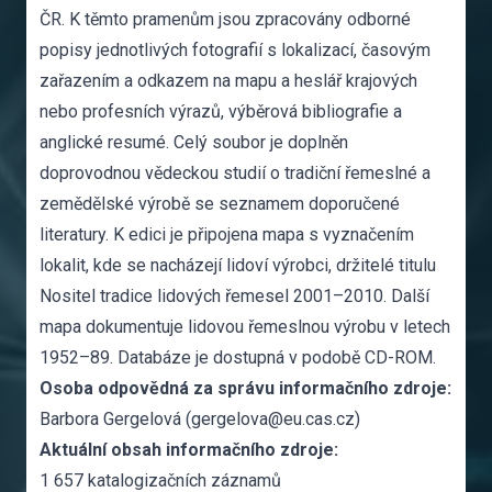
ČR. K těmto pramenům jsou zpracovány odborné
popisy jednotlivých fotografií s lokalizací, časovým
zařazením a odkazem na mapu a heslář krajových
nebo profesních výrazů, výběrová bibliografie a
anglické resumé. Celý soubor je doplněn
doprovodnou vědeckou studií o tradiční řemeslné a
zemědělské výrobě se seznamem doporučené
literatury. K edici je připojena mapa s vyznačením
lokalit, kde se nacházejí lidoví výrobci, držitelé titulu
Nositel tradice lidových řemesel 2001–2010. Další
mapa dokumentuje lidovou řemeslnou výrobu v letech
1952–89. Databáze je dostupná v podobě CD-ROM.
Osoba odpovědná za správu informačního zdroje:
Barbora Gergelová (gergelova@eu.cas.cz)
Aktuální obsah informačního zdroje:
1 657 katalogizačních záznamů