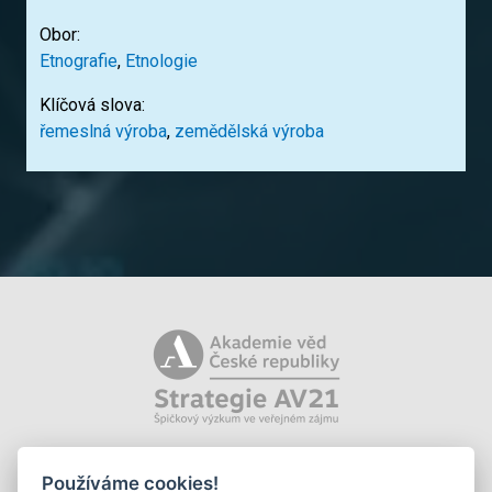
Obor:
Etnografie
,
Etnologie
Klíčová slova:
řemeslná výroba
,
zemědělská výroba
Používáme cookies!