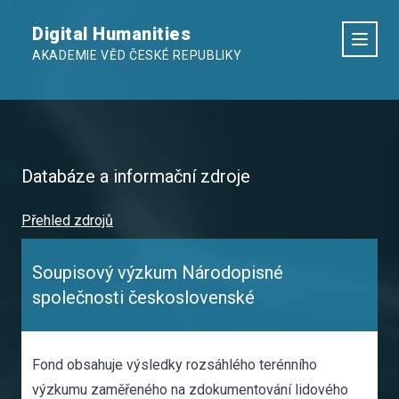
Digital Humanities
AKADEMIE VĚD ČESKÉ REPUBLIKY
Databáze a informační zdroje
Přehled zdrojů
Soupisový výzkum Národopisné
společnosti československé
Fond obsahuje výsledky rozsáhlého terénního
výzkumu zaměřeného na zdokumentování lidového