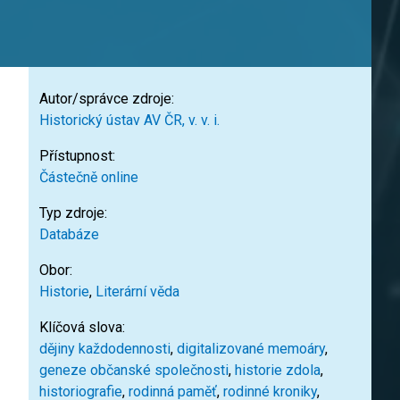
Autor/správce zdroje:
Historický ústav AV ČR, v. v. i.
Přístupnost:
Částečně online
Typ zdroje:
Databáze
Obor:
Historie
,
Literární věda
Klíčová slova:
dějiny každodennosti
,
digitalizované memoáry
,
geneze občanské společnosti
,
historie zdola
,
historiografie
,
rodinná paměť
,
rodinné kroniky
,