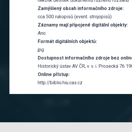
několik desítek dokumentů různého rozsahu
Zamýšlený obsah informačního zdroje:
cca 500 rukopisů (event. strojopisů)
Záznamy mají připojené digitální objekty:
Ano
Formát digitálních objektů:
jpg
Dostupnost informačního zdroje bez online
Historický ústav AV ČR, v. v. i. Prosecká 76 1
Online přístup:
http://biblio.hiu.cas.cz