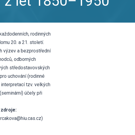
 z let 1850–1950
 každodenních, rodinných
mu 20. a 21. století.
ch výzev a bezprostřední
hodců, odborných
avých středostavovských
 pro uchování (rodinné
interpretací tzv. velkých
(seminární) účely při
zdroje:
orcakova@hiu.cas.cz)