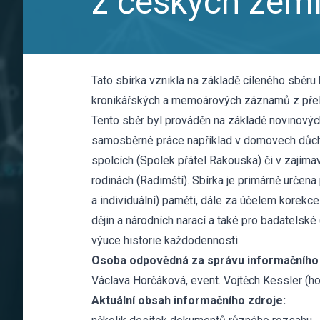
z českých zemí
Tato sbírka vznikla na základě cíleného sběru
kronikářských a memoárových záznamů z přelo
Tento sběr byl prováděn na základě novinový
samosběrné práce například v domovech důc
spolcích (Spolek přátel Rakouska) či v zajím
rodinách (Radimští). Sbírka je primárně určena
a individuální) paměti, dále za účelem korekce 
dějin a národních narací a také pro badatelské 
výuce historie každodennosti.
Osoba odpovědná za správu informačního 
Václava Horčáková, event. Vojtěch Kessler (h
Aktuální obsah informačního zdroje: