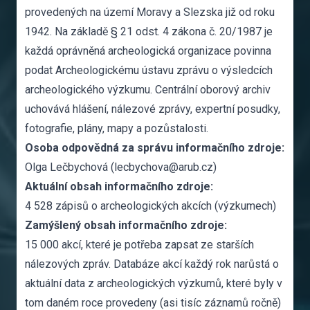
provedených na území Moravy a Slezska již od roku
1942. Na základě § 21 odst. 4 zákona č. 20/1987 je
každá oprávněná archeologická organizace povinna
podat Archeologickému ústavu zprávu o výsledcích
archeologického výzkumu. Centrální oborový archiv
uchovává hlášení, nálezové zprávy, expertní posudky,
fotografie, plány, mapy a pozůstalosti.
Osoba odpovědná za správu informačního zdroje:
Olga Lečbychová (lecbychova@arub.cz)
Aktuální obsah informačního zdroje:
4 528 zápisů o archeologických akcích (výzkumech)
Zamýšlený obsah informačního zdroje:
15 000 akcí, které je potřeba zapsat ze starších
nálezových zpráv. Databáze akcí každý rok narůstá o
aktuální data z archeologických výzkumů, které byly v
tom daném roce provedeny (asi tisíc záznamů ročně)