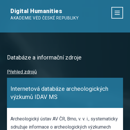
Digital Humanities
AKADEMIE VĚD ČESKÉ REPUBLIKY
Databáze a informační zdroje
Přehled zdrojů
Internetová databáze archeologických
výzkumů IDAV MS
Archeologický ústav AV ČR, Brno, v. v. i., systematicky
sdružuje informace o archeologických výzkumech