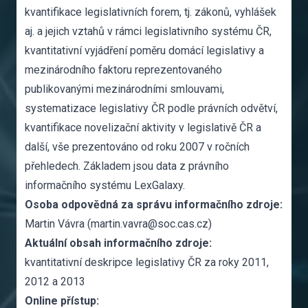
kvantifikace legislativních forem, tj. zákonů, vyhlášek
aj. a jejich vztahů v rámci legislativního systému ČR,
kvantitativní vyjádření poměru domácí legislativy a
mezinárodního faktoru reprezentovaného
publikovanými mezinárodními smlouvami,
systematizace legislativy ČR podle právních odvětví,
kvantifikace novelizační aktivity v legislativě ČR a
další, vše prezentováno od roku 2007 v ročních
přehledech. Základem jsou data z právního
informačního systému LexGalaxy.
Osoba odpovědná za správu informačního zdroje:
Martin Vávra (martin.vavra@soc.cas.cz)
Aktuální obsah informačního zdroje:
kvantitativní deskripce legislativy ČR za roky 2011,
2012 a 2013
Online přístup: