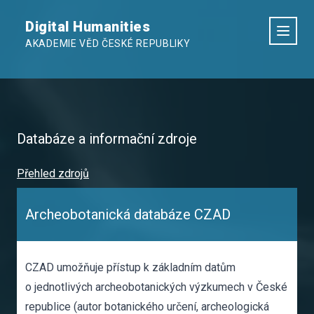
Digital Humanities
AKADEMIE VĚD ČESKÉ REPUBLIKY
Databáze a informační zdroje
Přehled zdrojů
Archeobotanická databáze CZAD
CZAD umožňuje přístup k základním datům
o jednotlivých archeobotanických výzkumech v České
republice (autor botanického určení, archeologická