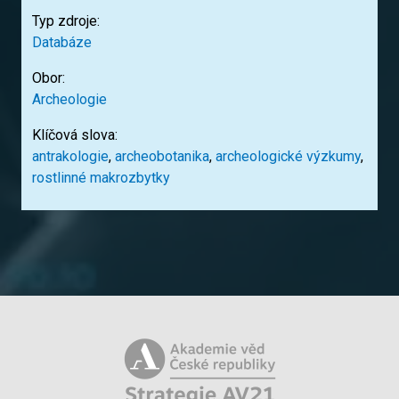
Typ zdroje:
Databáze
Obor:
Archeologie
Klíčová slova:
antrakologie
,
archeobotanika
,
archeologické výzkumy
,
rostlinné makrozbytky