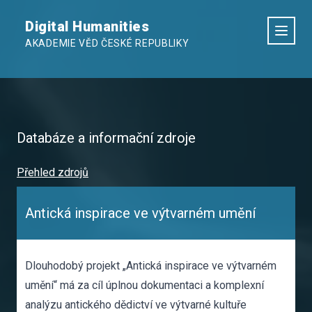
Digital Humanities
AKADEMIE VĚD ČESKÉ REPUBLIKY
Databáze a informační zdroje
Přehled zdrojů
Antická inspirace ve výtvarném umění
Dlouhodobý projekt „Antická inspirace ve výtvarném
umění“ má za cíl úplnou dokumentaci a komplexní
analýzu antického dědictví ve výtvarné kultuře