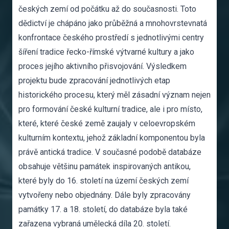
českých zemí od počátku až do současnosti. Toto
dědictví je chápáno jako průběžná a mnohovrstevnatá
konfrontace českého prostředí s jednotlivými centry
šíření tradice řecko-římské výtvarné kultury a jako
proces jejího aktivního přisvojování. Výsledkem
projektu bude zpracování jednotlivých etap
historického procesu, který měl zásadní význam nejen
pro formování české kulturní tradice, ale i pro místo,
které, které české země zaujaly v celoevropském
kulturním kontextu, jehož základní komponentou byla
právě antická tradice. V současné podobě databáze
obsahuje většinu památek inspirovaných antikou,
které byly do 16. století na území českých zemí
vytvořeny nebo objednány. Dále byly zpracovány
památky 17. a 18. století, do databáze byla také
zařazena vybraná umělecká díla 20. století.