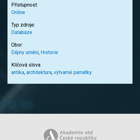
Přístupnost:
Online
Typ zdroje:
Databáze
Obor:
Dějiny umění
,
Historie
Klíčová slova:
antika
,
architektura
,
výtvarné památky