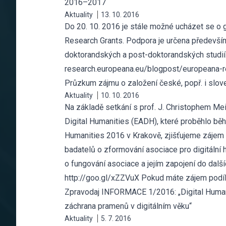
2016–2017
Aktuality
13. 10. 2016
Do 20. 10. 2016 je stále možné ucházet se o
Research Grants. Podpora je určena předev
doktorandských a post-doktorandských studií.
research.europeana.eu/blogpost/europeana-
Průzkum zájmu o založení české, popř. i slov
Aktuality
10. 10. 2016
Na základě setkání s prof. J. Christophem Me
Digital Humanities (EADH), které proběhlo bě
Humanities 2016 v Krakově, zjišťujeme zájem
badatelů o zformování asociace pro digitální 
o fungování asociace a jejím zapojení do další
http://goo.gl/xZZVuX Pokud máte zájem podíl
Zpravodaj INFORMACE 1/2016: „Digital Humani
záchrana pramenů v digitálním věku“
Aktuality
5. 7. 2016