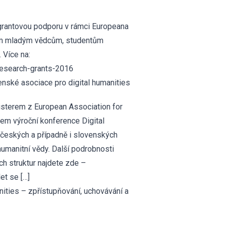
 grantovou podporu v rámci Europeana
ším mladým vědcům, studentům
 Více na:
research-grants-2016
enské asociace pro digital humanities
isterem z European Association for
hem výroční konference Digital
 českých a případně i slovenských
humanitní vědy. Další podrobnosti
ch struktur najdete zde –
et se […]
ties – zpřístupňování, uchovávání a