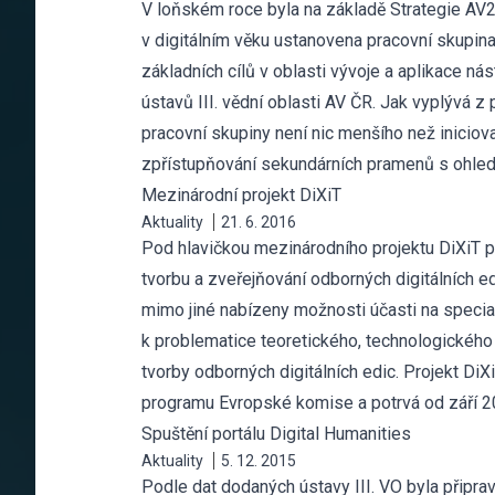
V loňském roce byla na základě Strategie AV
v digitálním věku ustanovena pracovní skupin
základních cílů v oblasti vývoje a aplikace nás
ústavů III. vědní oblasti AV ČR. Jak vyplývá 
pracovní skupiny není nic menšího než inicio
zpřístupňování sekundárních pramenů s ohled
Mezinárodní projekt DiXiT
Aktuality
21. 6. 2016
Pod hlavičkou mezinárodního projektu DiXiT p
tvorbu a zveřejňování odborných digitálních e
mimo jiné nabízeny možnosti účasti na spec
k problematice teoretického, technologického
tvorby odborných digitálních edic. Projekt DiX
programu Evropské komise a potrvá od září 2
Spuštění portálu Digital Humanities
Aktuality
5. 12. 2015
Podle dat dodaných ústavy III. VO byla připr