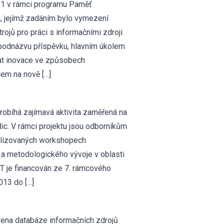
21 v rámci programu Paměť
a, jejímž zadáním bylo vymezení
trojů pro práci s informačními zdroji
z podnázvu příspěvku, hlavním úkolem
vat inovace ve způsobech
em na nově […]
robíhá zajímavá aktivita zaměřená na
dic. V rámci projektu jsou odborníkům
ializovaných workshopech
 a metodologického vývoje v oblasti
iT je financován ze 7. rámcového
013 do […]
avena databáze informačních zdrojů