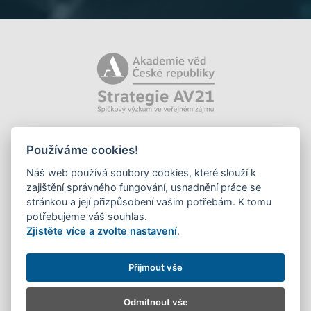
Používáme cookies!
Náš web používá soubory cookies, které slouží k
zajištění správného fungování, usnadnění práce se
stránkou a její přizpůsobení vašim potřebám. K tomu
potřebujeme váš souhlas.
Zjistěte více a zvolte nastavení
.
©2026 Knihovna AV ČR, v. v. i.
Přijmout vše
Odmítnout vše
Cookies