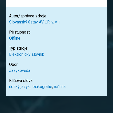
Autor/správce zdroje:
Slovanský ústav AV ČR, v. v. i.
Přístupnost:
Offline
Typ zdroje:
Elektronický slovník
Obor:
Jazykověda
Klíčová slova:
český jazyk
,
lexikografie
,
ruština