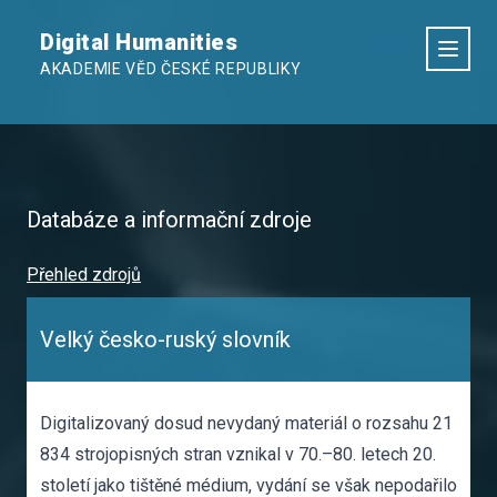
Digital Humanities
AKADEMIE VĚD ČESKÉ REPUBLIKY
Databáze a informační zdroje
Přehled zdrojů
Velký česko-ruský slovník
Digitalizovaný dosud nevydaný materiál o rozsahu 21
834 strojopisných stran vznikal v 70.–80. letech 20.
století jako tištěné médium, vydání se však nepodařilo