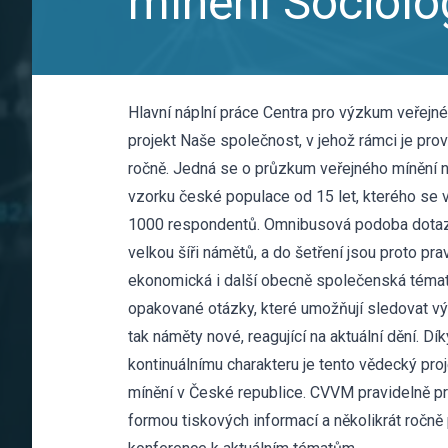
mínění Sociolo
Hlavní náplní práce Centra pro výzkum veřejn
projekt Naše společnost, v jehož rámci je pro
ročně. Jedná se o průzkum veřejného mínění 
vzorku české populace od 15 let, kterého se 
1000 respondentů. Omnibusová podoba dotaz
velkou šíři námětů, a do šetření jsou proto pra
ekonomická i další obecně společenská témat
opakované otázky, které umožňují sledovat v
tak náměty nové, reagující na aktuální dění. 
kontinuálnímu charakteru je tento vědecký pr
mínění v České republice. CVVM pravidelně pr
formou tiskových informací a několikrát ročně