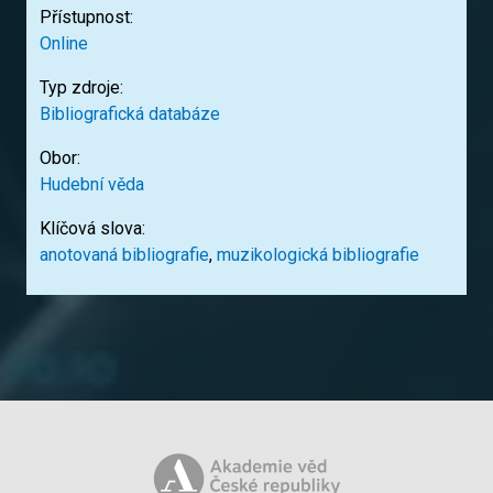
Přístupnost:
Online
Typ zdroje:
Bibliografická databáze
Obor:
Hudební věda
Klíčová slova:
anotovaná bibliografie
,
muzikologická bibliografie