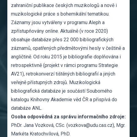
zahraniční publikace českých muzikologů a nově i
muzikologické práce s bohemikální tematikou.
Záznamy jsou vytvářeny v programu Aleph a
zpřístupňovány online. Aktuálně (v roce 2020)
obsahuje databáze přes 22 000 bibliografických
záznamů, opatřených předmětovými hesly v češtině a
angličtině. Od roku 2015 je bibliografie doplňována i
retrospektivně (projekt v rámci programu Strategie
AV21), retrokonverzí tištěných bibliografií a jiných
veřejně přístupných zdrojů. Muzikologická
bibliografická databáze je součástí Souborného
katalogu Knihovny Akademie věd ČR a přispívá do
databáze ANL.
Osoba odpovědná za správu informačního zdroje:
PhDr. Jana Vozková, CSc. (vozkova@udu.cas.cz), Mgr.
Markéta Kratochvílová, PhD.