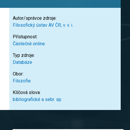
Autor/správce zdroje:
Filosofický ústav AV ČR, v. v. i.
Přístupnost:
Částečně online
Typ zdroje:
Databáze
Obor:
Filozofie
Klíčová slova:
bibliografické a sebr. sp.