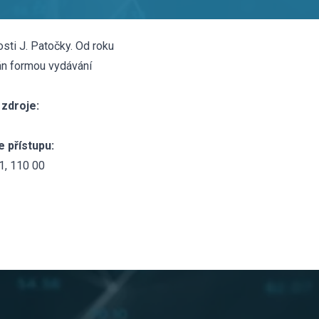
sti J. Patočky. Od roku
án formou vydávání
zdroje:
 přístupu:
 1, 110 00