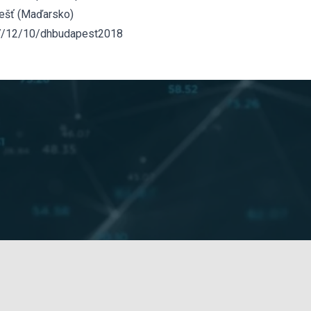
pešť (Maďarsko)
17/12/10/dhbudapest2018