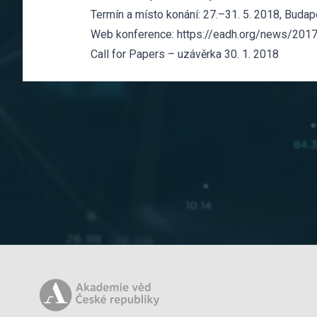
Termín a místo konání: 27.–31. 5. 2018, Buda
Web konference:
https://eadh.org/news/20
Call for Papers – uzávěrka 30. 1. 2018