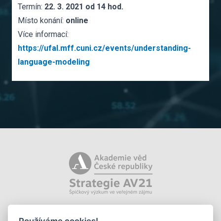
Termín:
22. 3. 2021 od 14 hod.
Místo konání:
online
Více informací:
https://ufal.mff.cuni.cz/events/understanding-
language-modeling
Používáme cookies!