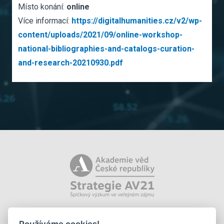
Místo konání:
online
Více informací:
https://digitalhumanities.cz/v2/wp-
content/uploads/2021/09/online-workshop-
national-bibliographies-and-catalogs-curation-
and-research-20210930.pdf
Používáme cookies!