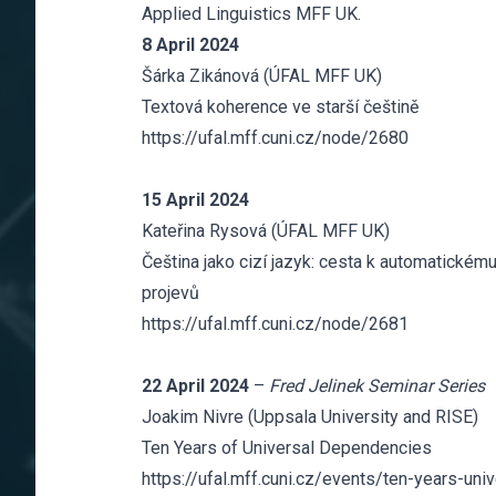
Applied Linguistics MFF UK.
8 April 2024
Šárka Zikánová (ÚFAL MFF UK)
Textová koherence ve starší češtině
https://ufal.mff.cuni.cz/node/2680
15 April 2024
Kateřina Rysová (ÚFAL MFF UK)
Čeština jako cizí jazyk: cesta k automatické
projevů
https://ufal.mff.cuni.cz/node/2681
22 April 2024
–
Fred Jelinek Seminar Series
Joakim Nivre (Uppsala University and RISE)
Ten Years of Universal Dependencies
https://ufal.mff.cuni.cz/events/ten-years-un