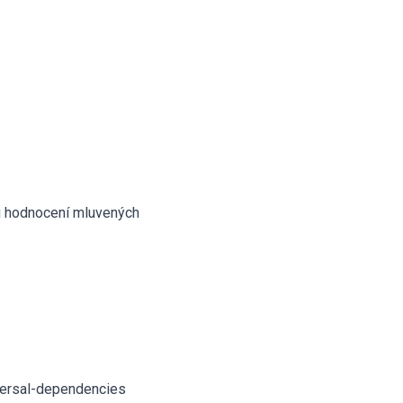
mu hodnocení mluvených
iversal-dependencies