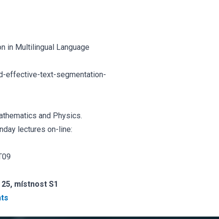
on in Multilingual Language
and-effective-text-segmentation-
 Mathematics and Physics.
nday lectures on-line:
T09
25, místnost S1
nts