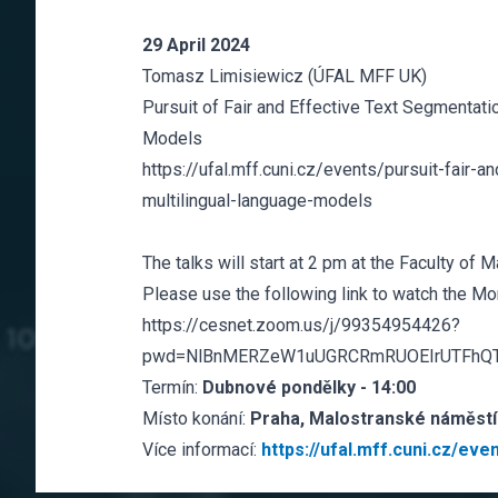
29 April 2024
Tomasz Limisiewicz (ÚFAL MFF UK)
Pursuit of Fair and Effective Text Segmentati
Models
https://ufal.mff.cuni.cz/events/pursuit-fair-
multilingual-language-models
The talks will start at 2 pm at the Faculty of
Please use the following link to watch the Mo
https://cesnet.zoom.us/j/99354954426?
pwd=NlBnMERZeW1uUGRCRmRUOEIrUTFhQ
Termín:
Dubnové pondělky - 14:00
Místo konání:
Praha, Malostranské náměstí 
Více informací:
https://ufal.mff.cuni.cz/eve