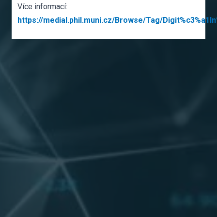
Více informací:
https://medial.phil.muni.cz/Browse/Tag/Digit%c3