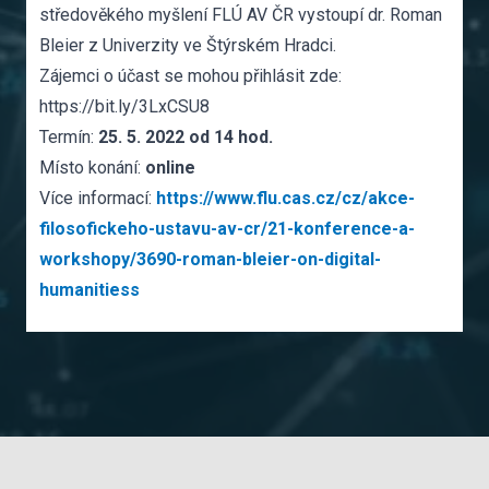
středověkého myšlení FLÚ AV ČR vystoupí dr. Roman
Bleier z Univerzity ve Štýrském Hradci.
Zájemci o účast se mohou přihlásit zde:
https://bit.ly/3LxCSU8
Termín:
25. 5. 2022 od 14 hod.
Místo konání:
online
Více informací:
https://www.flu.cas.cz/cz/akce-
filosofickeho-ustavu-av-cr/21-konference-a-
workshopy/3690-roman-bleier-on-digital-
humanitiess