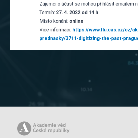
Zájemci o účast se mohou přihlásit emailem n
Termín:
27. 4. 2022 od 14 h
Místo konání:
online
Více informací:
https://www.flu.cas.cz/cz/a
prednasky/3711-digitizing-the-past-prague