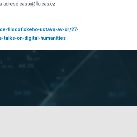
a adrese cassi@flu.cas.cz
kce-filosofickeho-ustavu-av-cr/27-
-talks-on-digital-humanities