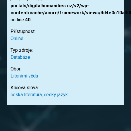
portals/digitalhumanities.cz/v2/wp-
content/cache/acorn/framework/views/4d4e0c10a30
on line
40
Přístupnost:
Online
Typ zdroje:
Databáze
Obor:
Literární věda
Klíčová slova:
česká literatura
,
český jazyk