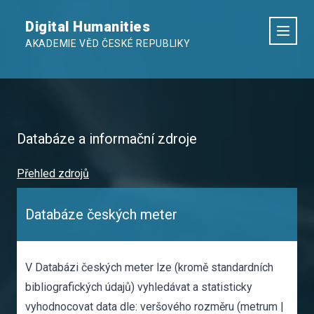
Digital Humanities
AKADEMIE VĚD ČESKÉ REPUBLIKY
Databáze a informační zdroje
Přehled zdrojů
Databáze českých meter
V Databázi českých meter lze (kromě standardních
bibliografických údajů) vyhledávat a statisticky
vyhodnocovat data dle: veršového rozměru (metrum |