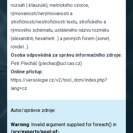
rozsah | klauzule), metrického vzorce,
rýmovanosti/nerýmovanosti a
strofičnosti/nestrofičnosti textu, strofického a
rýmového schématu, ustáleného názvu rozměru
(alexandrin, hexametr…) a pevných forem (sonet,
rondel…).
Osoba odpovědná za správu informačního zdroje:
Petr Plecháč (plechac@ucl.cas.cz)
Online přístup:
https://versologie.cz/v2/tool_dcm/index.php?
lang=cz
Autor/správce zdroje:
Warning
: Invalid argument supplied for foreach() in
/srv/exports/pool-of-